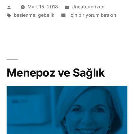
Gönderen:
Kategori:
Mart 15, 2018
Uncategorized
Etiketler:
Gebelik
beslenme
,
gebelik
için bir yorum bırakın
ve
Beslenme
Menepoz ve Sağlık