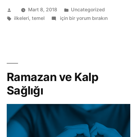
Gönderen:
Kategori:
Mart 8, 2018
Uncategorized
ilkeleri”
Etiketler:
Saç
ilkeleri
,
temel
için bir yorum bırakın
Sağlığının
Temel
ilkeleri
Ramazan ve Kalp
Sağlığı