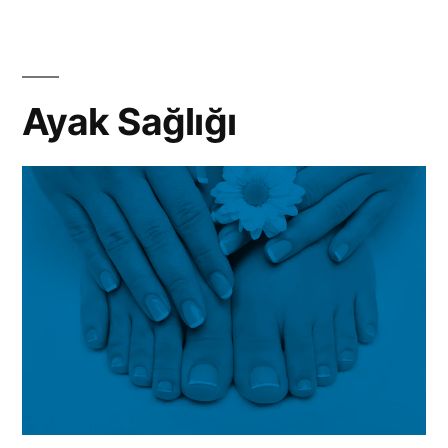
İyotlu
Tuz
!
Ayak Sağlığı