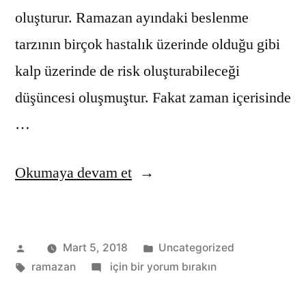
oluşturur. Ramazan ayındaki beslenme
tarzının birçok hastalık üzerinde olduğu gibi
kalp üzerinde de risk oluşturabileceği
düşüncesi oluşmuştur. Fakat zaman içerisinde
…
“Ramazan
Okumaya devam et
ve
Kalp
Gönderen:
Kategori:
Mart 5, 2018
Uncategorized
Sağlığı”
Etiketler:
Ramazan
ramazan
için bir yorum bırakın
ve
Kalp