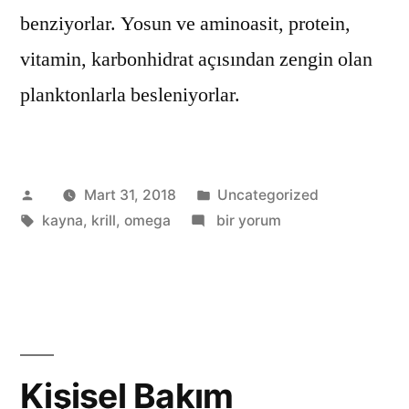
benziyorlar. Yosun ve aminoasit, protein,
vitamin, karbonhidrat açısından zengin olan
planktonlarla besleniyorlar.
Gönderen:
Kategori:
Mart 31, 2018
Uncategorized
Etiketler:
Saf
kayna
,
krill
,
omega
bir yorum
Omega
3
kaynağı:
Krill
yağı
için
Kişisel Bakım