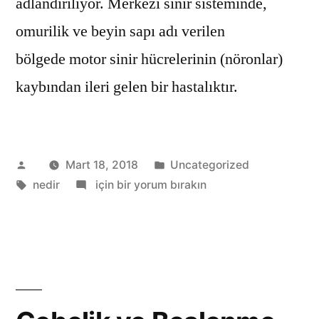
adlandırılıyor. Merkezi sinir sisteminde,
omurilik ve beyin sapı adı verilen
bölgede motor sinir hücrelerinin (nöronlar)
kaybından ileri gelen bir hastalıktır.
Gönderen:
Kategori:
Mart 18, 2018
Uncategorized
Etiketler:
ALS
nedir
için bir yorum bırakın
Nedir?