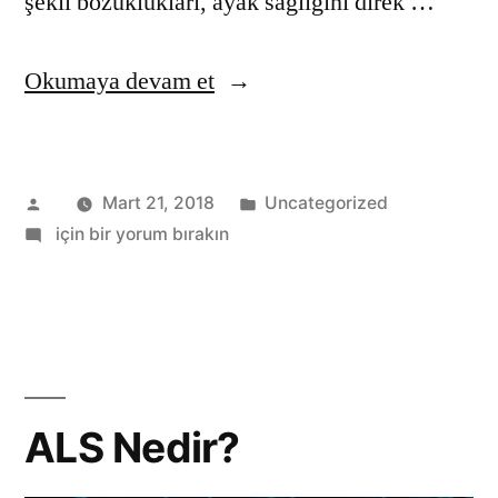
şekil bozuklukları, ayak sağlığını direk …
“Ayak
Okumaya devam et
Sağlığı”
Gönderen:
Kategori:
Mart 21, 2018
Uncategorized
Ayak
için bir yorum bırakın
Sağlığı
ALS Nedir?