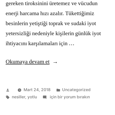
gereken tiroksinini üretemez ve vücudun
enerji harcama hızı azalır. Tükettiğimiz
besinlerin yetiştiği toprak ve sudaki iyot
yetersizliği nedeniyle kişilerin günlük iyot
ihtiyacını karşılamaları için …
“Zeki
Okumaya devam et
Nesiller
İçin
Gönderen:
Kategori:
Mart 24, 2018
Uncategorized
İyotlu
Etiketler:
Zeki
nesiller
,
yotlu
için bir yorum bırakın
Tuz
Nesiller
!”
İçin