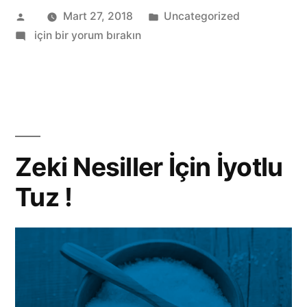
Gönderen:
Kategori:
Mart 27, 2018
Uncategorized
Kişisel
için bir yorum bırakın
Bakım
Zeki Nesiller İçin İyotlu
Tuz !