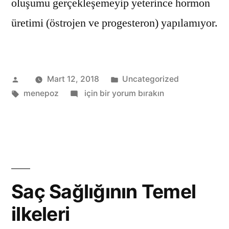
oluşumu gerçekleşemeyip yeterince hormon
üretimi (östrojen ve progesteron) yapılamıyor.
Gönderen:
Kategori:
Mart 12, 2018
Uncategorized
Etiketler:
Menepoz
menepoz
için bir yorum bırakın
ve
Sağlık
Saç Sağlığının Temel
ilkeleri