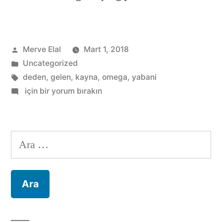
Gönderen:
Merve Elal
Mart 1, 2018
Kategori:
Uncategorized
Etiketler:
deden
,
gelen
,
kayna
,
omega
,
yabani
Omega
için bir yorum bırakın
7:
Yabani
İğdeden
Arama:
Gelen
Şifa
Kaynağı